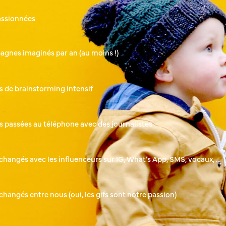
assionnées
gnes imaginés par an (au moins !)
s de brainstorming intensif
s passées au téléphone avec des journalistes
hangés avec les influenceurs sur IG, What’s App, SMS, vocaux, …
échangés entre nous (oui, les gifs sont notre passion)