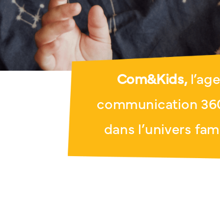
Com&Kids,
l’ag
communication 360
dans l’univers fami