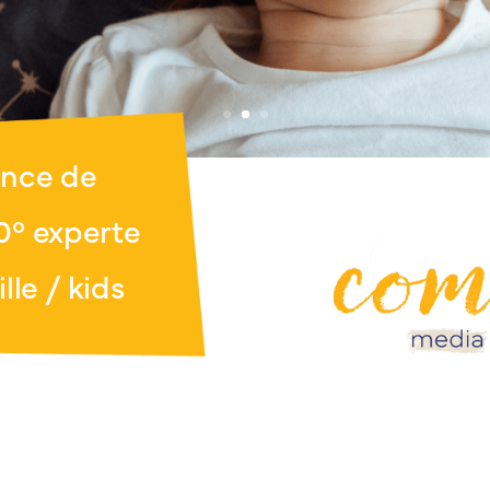
ence de
° experte
lle / kids