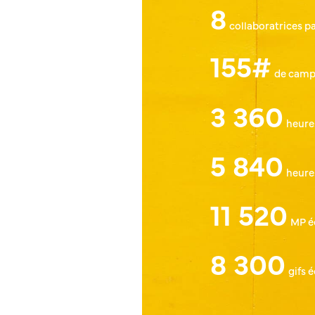
8
collaboratrices p
155#
de campa
3 360
heure
5 840
heure
11 520
MP éc
8 300
gifs 