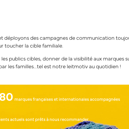
 et déployons des campagnes de communication toujou
 toucher la cible familiale.
 les publics cibles, donner de la visibilité aux marques su
par les familles…tel est notre leitmotiv au quotidien !
 80
marques françaises et internationales accompagnées
lients actuels sont prêts à nous recommander