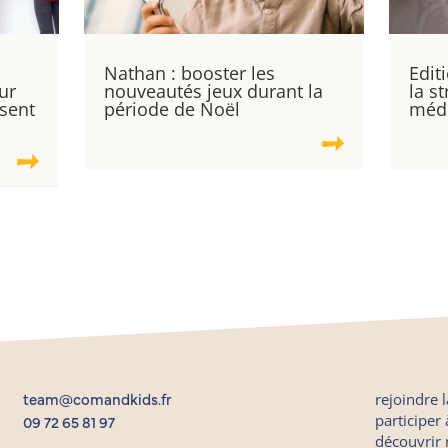
Nathan : booster les
Edit
ur
nouveautés jeux durant la
la s
ssent
période de Noël
médi
rejoindre 
team@comandkids.fr
participer
09 72 65 81 97
découvrir