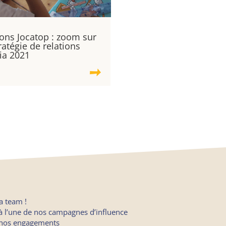
ions Jocatop : zoom sur
tratégie de relations
a 2021
la team !
 à l’une de nos campagnes d’influence
 nos engagements