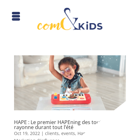
HAPE : Le premier HAPEning des tout-petits
rayonne durant tout l’été
Oct 19, 2022
|
clients
,
events
,
Hape
,
jeux/jouets
,