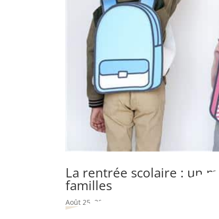
La rentrée scolaire : un 
familles
Août 25, 2025
|
actus Com&Kids
,
digital
,
éduca