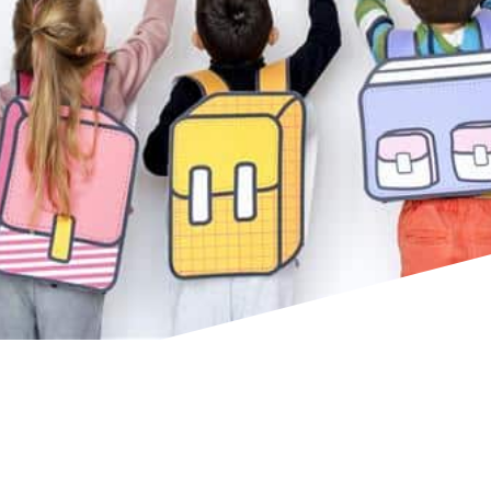
moment stratégique pour les marques
tion
,
Marketing d'influence
,
veille