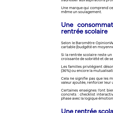
s’adresser aux aspirations prof
Une marque qui comprend cela 
même un soulagement.
Une consommati
rentrée scolaire
Selon le Baromètre OpinionWa
cartable (budgété en moyenne 
Si la rentrée scolaire reste 
croissante de sobriété et de se
Les familles privilégient désor
(36%) ou encore la mutualisati
Cela ne signifie pas que les 
valeur ajoutée, renforcer leur
Certaines enseignes l’ont bie
concrets : checklist interac
phase avec la logique émotionn
Une rentrée scolai