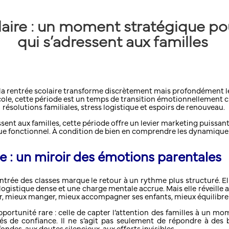
laire : un moment stratégique p
qui s’adressent aux familles
a rentrée scolaire transforme discrètement mais profondément le 
école, cette période est un temps de transition émotionnellement c
résolutions familiales, stress logistique et espoirs de renouveau.
sent aux familles, cette période offre un levier marketing puissant
ue fonctionnel. À condition de bien en comprendre les dynamique
re : un miroir des émotions parentales
 rentrée des classes marque le retour à un rythme plus structuré. 
ogistique dense et une charge mentale accrue. Mais elle réveille aus
er, mieux manger, mieux accompagner ses enfants, mieux équilibrer 
pportunité rare : celle de capter l’attention des familles à un mo
liés de confiance. Il ne s’agit pas seulement de répondre à des