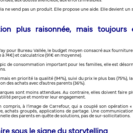
ondes, aux doutes silencieux, aux efforts invisibles.
ne vend pas un produit. Elle propose une aide. Elle devient un s
on plus raisonnée, mais toujours 
y pour Bureau Vallée, le budget moyen consacré aux fournitures s
à 74€) et calculatrice (91€ en moyenne).
un pic de consommation important pour les familles, elle est désor
ns.
mais en priorité la qualité (94%), suivi du prix le plus bas (75%),
on des achats avec d’autres parents (36%).
marques sont moins attendues. Au contraire, elles doivent faire pl
 utilité perçue et montrer leur engagement.
n compris, à l’image de Carrefour, qui a couplé son opération « 
tive, achats groupés, applications de partage. Une communication
elle des parents en quête de solutions, pas de sur-sollicitations.
re sous le signe du storytelling