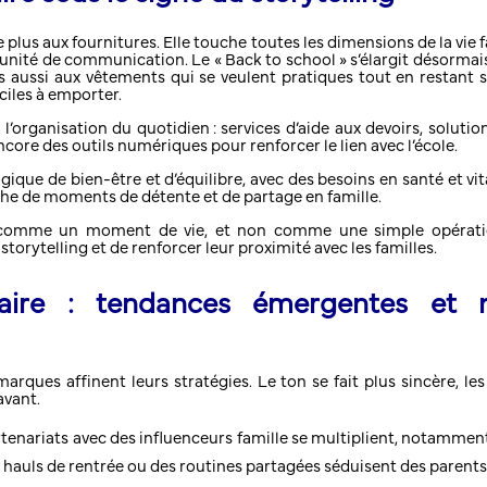
e plus aux fournitures. Elle touche toutes les dimensions de la vie 
nité de communication. Le « Back to school » s’élargit désormais 
ais aussi aux vêtements qui se veulent pratiques tout en restant 
aciles à emporter.
i l’organisation du quotidien : services d’aide aux devoirs, soluti
ncore des outils numériques pour renforcer le lien avec l’école.
ogique de bien-être et d’équilibre, avec des besoins en santé et vita
rche de moments de détente et de partage en famille.
e comme un moment de vie, et non comme une simple opérat
torytelling et de renforcer leur proximité avec les familles.
laire : tendances émergentes et n
arques affinent leurs stratégies. Le ton se fait plus sincère, le
avant.
rtenariats avec des influenceurs famille se multiplient, notamment
s hauls de rentrée ou des routines partagées séduisent des parents