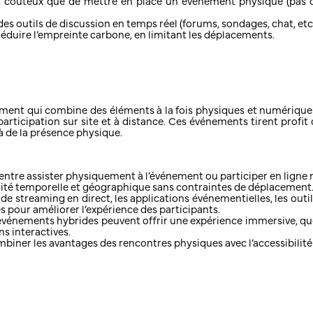
oûteux que de mettre en place un événement physique (pas de c
 des outils de discussion en temps réel (forums, sondages, chat, etc
duire l’empreinte carbone, en limitant les déplacements.
ent qui combine des éléments à la fois physiques et numériques.
 participation sur site et à distance. Ces événements tirent prof
là de la présence physique.
ir entre assister physiquement à l’événement ou participer en lign
ilité temporelle et géographique sans contraintes de déplacement
e streaming en direct, les applications événementielles, les outils 
s pour améliorer l’expérience des participants.
vénements hybrides peuvent offrir une expérience immersive, que c
s interactives.
iner les avantages des rencontres physiques avec l’accessibilité
s