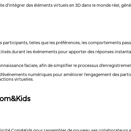
lle d’intégrer des éléments virtuels en 3D dans le monde réel, gén
s
es participants, telles que les préférences, les comportements passé
utilisés durant les événements pour apporter des réponses instant
onnaissance faciale, afin de simplifier le processus d’enregistreme
es d’événements numériques pour améliorer l’engagement des partic
ctions virtuelles.
 Com&Kids
llicité Com&Kids pour rassembler de nouveau ses collaborateurs et