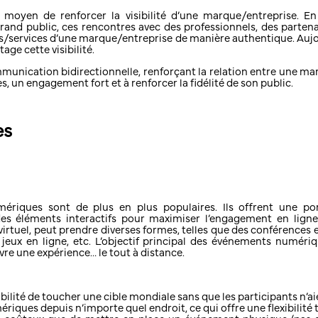
yen de renforcer la visibilité d’une marque/entreprise. En ef
and public, ces rencontres avec des professionnels, des partena
uits/services d’une marque/entreprise de manière authentique. Aujour
ge cette visibilité.
ication bidirectionnelle, renforçant la relation entre une mar
, un engagement fort et à renforcer la fidélité de son public.
es
mériques sont de plus en plus populaires. Ils offrent une por
es éléments interactifs pour maximiser l’engagement en ligne
uel, peut prendre diverses formes, telles que des conférences en 
jeux en ligne, etc. L’objectif principal des événements numéri
vre une expérience… le tout à distance.
ilité de toucher une cible mondiale sans que les participants n’a
iques depuis n’importe quel endroit, ce qui offre une flexibilité