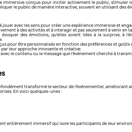
 immersive conçue pour inciter activement le public, stimuler l
uer le public de manière interactive, souvent en utilisant des élém
à jouer avec les sens pour créer une expérience immersive et eng
tivement à des activités et à interagir et pas seulement à venir en 
évoquer des émotions, qu’elles soient liées à la surprise, à l’
e.
us pour être personnalisés en fonction des préférences et goûts d
 par leur approche innovante et créative.
 avec le contenu ou le message que l’événement cherche à transm
es
ondément transformé le secteur de l’événementiel, améliorant ains
rises. En voici quelques-unes :
s
ement entièrement immersif qui isole les participants de leur envi