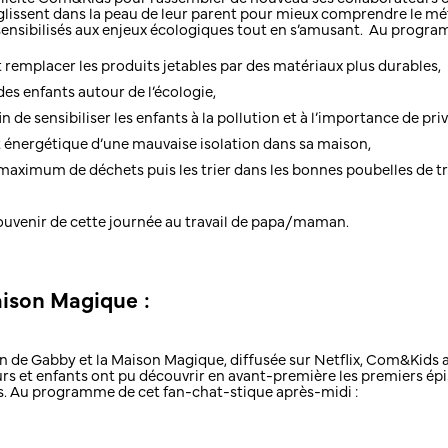
e glissent dans la peau de leur parent pour mieux comprendre le m
t sensibilisés aux enjeux écologiques tout en s’amusant. Au progra
emplacer les produits jetables par des matériaux plus durables,
des enfants autour de l’écologie,
n de sensibiliser les enfants à la pollution et à l’importance de pri
t énergétique d’une mauvaise isolation dans sa maison,
aximum de déchets puis les trier dans les bonnes poubelles de tr
souvenir de cette journée au travail de papa/maman.
ison Magique :
on de Gabby et la Maison Magique, diffusée sur Netflix, Com&Kids
urs et enfants ont pu découvrir en avant-première les premiers épis
s. Au programme de cet fan-chat-stique après-midi :