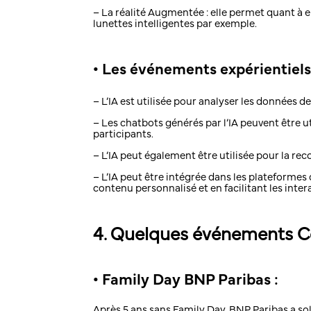
– La réalité Augmentée : elle permet quant à e
lunettes intelligentes par exemple.
•
Les événements expérientiel
– L’IA est utilisée pour analyser les données d
– Les chatbots générés par l’IA peuvent être 
participants.
– L’IA peut également être utilisée pour la rec
– L’IA peut être intégrée dans les plateform
contenu personnalisé et en facilitant les intera
4. Quelques événements
•
Family Day BNP Paribas :
Après 5 ans sans Family Day, BNP Paribas a so