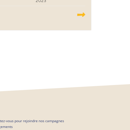
2023
.......
ntez-vous pour rejoindre nos campagnes
gements