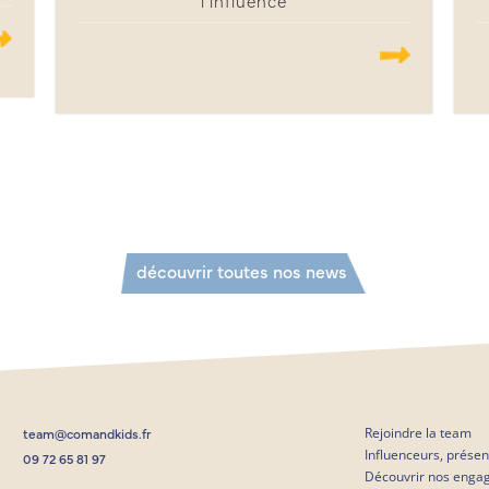
l’influence
...
.......
découvrir toutes nos news
Rejoindre la team
team@comandkids.fr
Influenceurs, prése
09 72 65 81 97
Découvrir nos enga