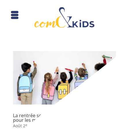
La rentrée scolaire : un moment stratégique
pour les marques qui s’adressent aux familles
Août 25, 2025
|
actus Com&Kids
,
digital
,
éducation
,