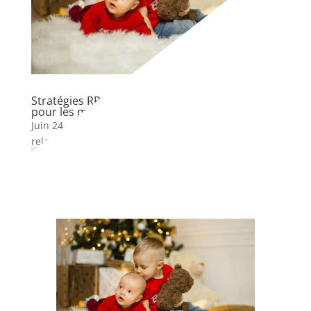
Stratégies RP à Noël : un levier incontournable
pour les marques Jeux & Jouets
Juin 24, 2025
|
actus Com&Kids
,
agence
,
jeux/jouets
,
relations media