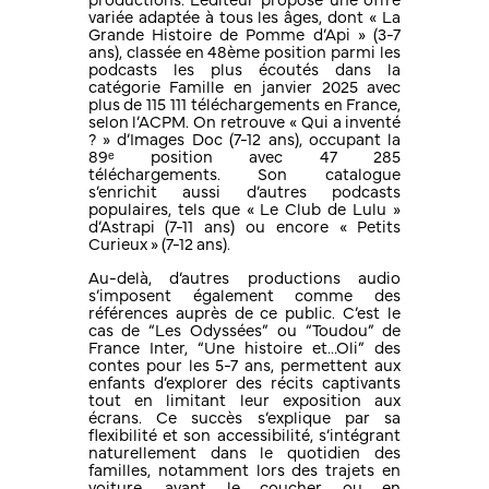
productions. L’éditeur propose une offre
variée adaptée à tous les âges, dont « La
Grande Histoire de Pomme d’Api » (3-7
ans), classée en 48ème position parmi les
podcasts les plus écoutés dans la
catégorie Famille en janvier 2025 avec
plus de 115 111 téléchargements en France,
selon l’ACPM. On retrouve « Qui a inventé
? » d’Images Doc (7-12 ans), occupant la
89ᵉ position avec 47 285
téléchargements. Son catalogue
s’enrichit aussi d’autres podcasts
populaires, tels que « Le Club de Lulu »
d’Astrapi (7-11 ans) ou encore « Petits
Curieux » (7-12 ans).
Au-delà, d’autres productions audio
s’imposent également comme des
références auprès de ce public. C’est le
cas de “Les Odyssées” ou “Toudou” de
France Inter, “Une histoire et…Oli” des
contes pour les 5-7 ans, permettent aux
enfants d’explorer des récits captivants
tout en limitant leur exposition aux
écrans. Ce succès s’explique par sa
flexibilité et son accessibilité, s’intégrant
naturellement dans le quotidien des
familles, notamment lors des trajets en
voiture, avant le coucher ou en