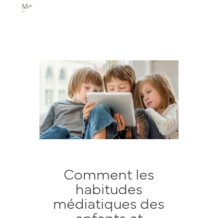
Mar 13, 2025
|
actus Com&Kids
,
digital
,
veille
Comment les
habitudes
médiatiques des